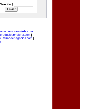
Ofrecido $
partamentosenoferta.com
|
productosenoferta.com
|
m
|
feiraodenegocios.com
|
m
|