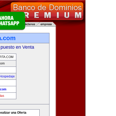
a.com
 puesto en Venta
RTA.COM
com
 Hospedaje
.com
tas
ealizar una Oferta