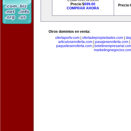
COMPRAR AHORA
Precio $
699.00
Precio 
COMPRAR AHORA
Otros dominios en venta:
ofertaportv.com
|
ofertadepropiedades.com
|
de
articulosenoferta.com
|
pasajesenoferta.com
|
paquetesenoferta.com
|
boletinempresarial.co
marketingnegocios.co