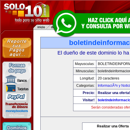
boletindeinforma
El dueño de este dominio lo ha
Mayusculas:
BOLETINDEINFOR
Minusculas:
boletindeinformaci
Longitud:
20 caracteres
Categorias:
InformaciÃ³n y Notic
Precio:
Realizar una oferta
Visitar!
boletindeinformaci
Serán consideradas ofer
Realizar una Oferta