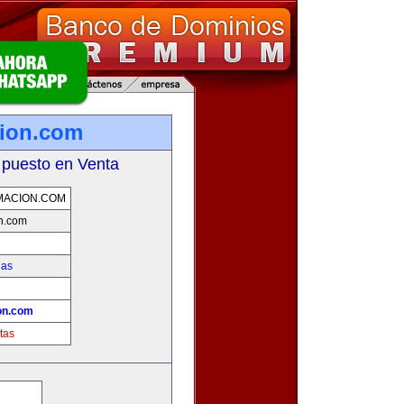
cion.com
 puesto en Venta
MACION.COM
on.com
ias
!
on.com
tas