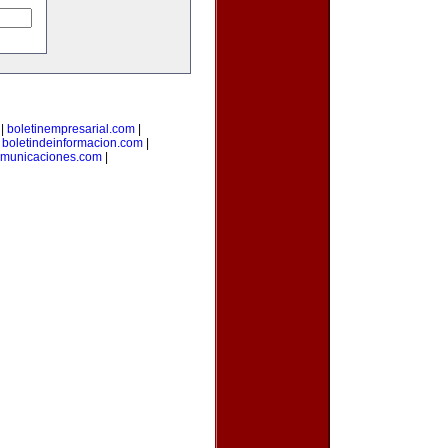
|
boletinempresarial.com
|
|
boletindeinformacion.com
|
omunicaciones.com
|