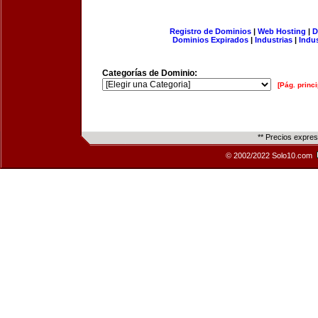
Registro de Dominios
|
Web Hosting
|
D
Dominios Expirados
|
Industrias
|
Indu
Categorías de Dominio:
[Pág. princi
** Precios expre
© 2002/2022 Solo10.com