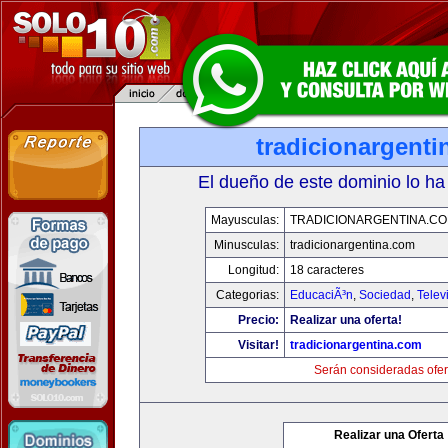
tradicionargent
El dueño de este dominio lo ha
Mayusculas:
TRADICIONARGENTINA.C
Minusculas:
tradicionargentina.com
Longitud:
18 caracteres
Categorias:
EducaciÃ³n
,
Sociedad
,
Telev
Precio:
Realizar una oferta!
Visitar!
tradicionargentina.com
Serán consideradas ofer
Realizar una Oferta