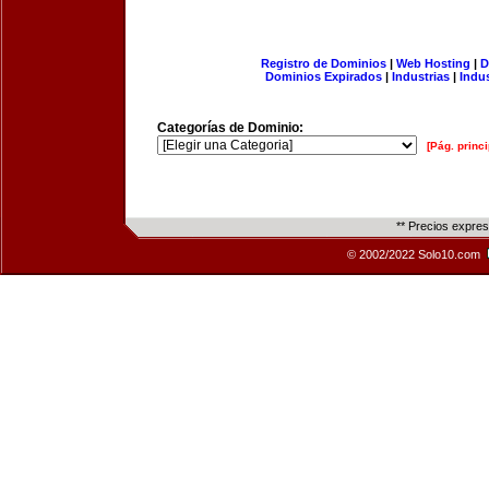
Registro de Dominios
|
Web Hosting
|
D
Dominios Expirados
|
Industrias
|
Indu
Categorías de Dominio:
[Pág. princi
** Precios expre
© 2002/2022 Solo10.com