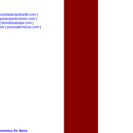
unidadestudiantil.com
|
guiaexpediciones.com
|
|
dondetrabajar.com
|
com
|
pisosatermicos.com
|
ominios En Venta