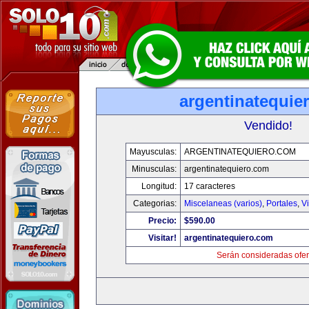
argentinatequie
Vendido!
Mayusculas:
ARGENTINATEQUIERO.COM
Minusculas:
argentinatequiero.com
Longitud:
17 caracteres
Categorias:
Miscelaneas (varios)
,
Portales
,
V
Precio:
$590.00
Visitar!
argentinatequiero.com
Serán consideradas ofer