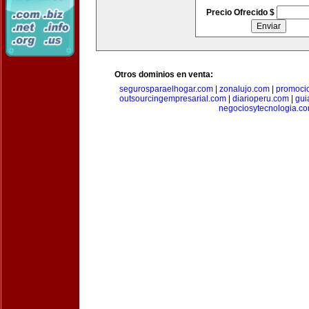
Precio Ofrecido $
Otros dominios en venta:
segurosparaelhogar.com
|
zonalujo.com
|
promoci
outsourcingempresarial.com
|
diarioperu.com
|
gui
negociosytecnologia.c