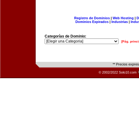
Registro de Dominios
|
Web Hosting
|
D
Dominios Expirados
|
Industrias
|
Indu
Categorías de Dominio:
[Pág. princi
** Precios expre
© 2002/2022 Solo10.com