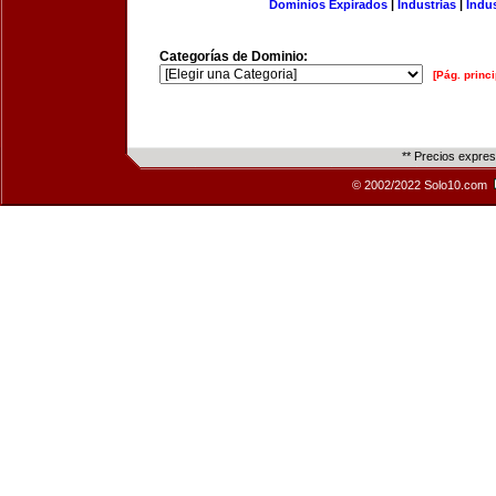
Dominios Expirados
|
Industrias
|
Indu
Categorías de Dominio:
[Pág. princi
** Precios expre
© 2002/2022 Solo10.com