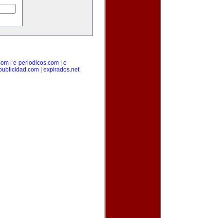
.com
|
e-periodicos.com
|
e-
publicidad.com
|
expirados.net