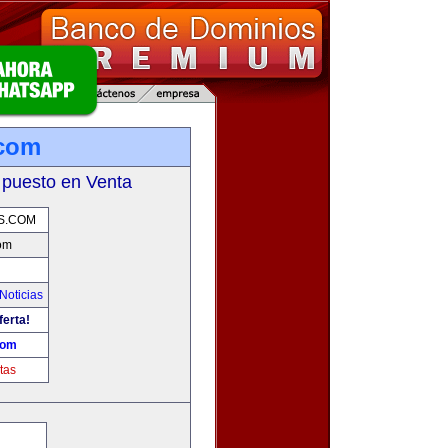
.com
 puesto en Venta
S.COM
com
Noticias
ferta!
com
tas