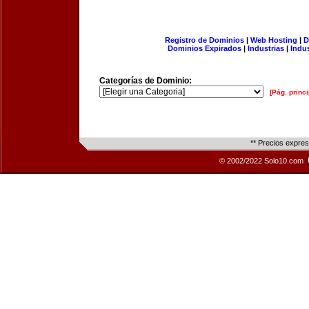
Registro de Dominios
|
Web Hosting
|
D
Dominios Expirados
|
Industrias
|
Indu
Categorías de Dominio:
[Pág. princi
** Precios expre
© 2002/2022 Solo10.com