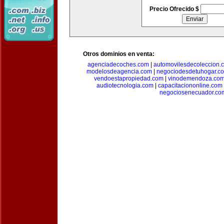
Precio Ofrecido $
Otros dominios en venta:
agenciadecoches.com
|
automovilesdecoleccion.
modelosdeagencia.com
|
negociodesdetuhogar.c
vendoestapropiedad.com
|
vinodemendoza.co
audiotecnologia.com
|
capacitaciononline.com
negociosenecuador.co