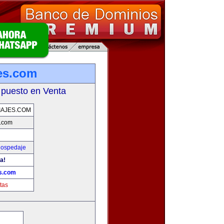
jes.com
 puesto en Venta
IAJES.COM
s.com
Hospedaje
a!
es.com
tas