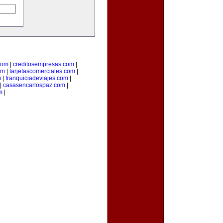
com
|
creditosempresas.com
|
om
|
tarjetascomerciales.com
|
m
|
franquiciadeviajes.com
|
|
casasencarlospaz.com
|
m
|