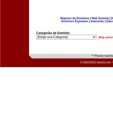
Registro de Dominios
|
Web Hosting
|
D
Dominios Expirados
|
Industrias
|
Indu
Categorías de Dominio:
[Pág. princi
** Precios expre
© 2002/2022 Solo10.com