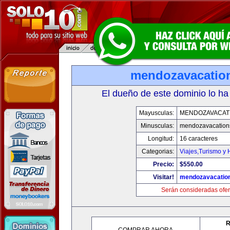
mendozavacatio
El dueño de este dominio lo ha
Mayusculas:
MENDOZAVACAT
Minusculas:
mendozavacation
Longitud:
16 caracteres
Categorias:
Viajes,Turismo y
Precio:
$550.00
Visitar!
mendozavacatio
Serán consideradas ofer
R